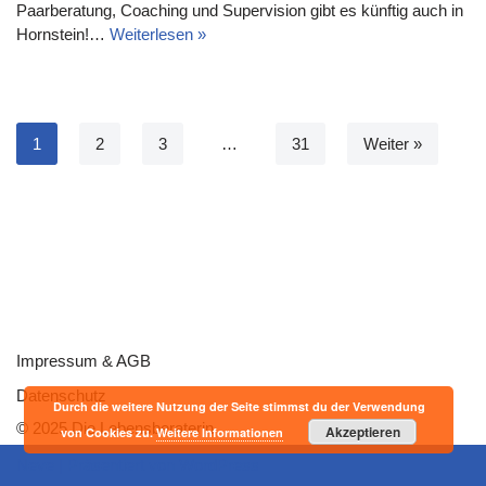
Paarberatung, Coaching und Supervision gibt es künftig auch in
Hornstein!…
Weiterlesen »
1
2
3
…
31
Weiter »
Impressum & AGB
Datenschutz
Durch die weitere Nutzung der Seite stimmst du der Verwendung
© 2025 Die Lebensberaterin
Akzeptieren
von Cookies zu.
Weitere Informationen
Neve
| Präsentiert von
WordPress