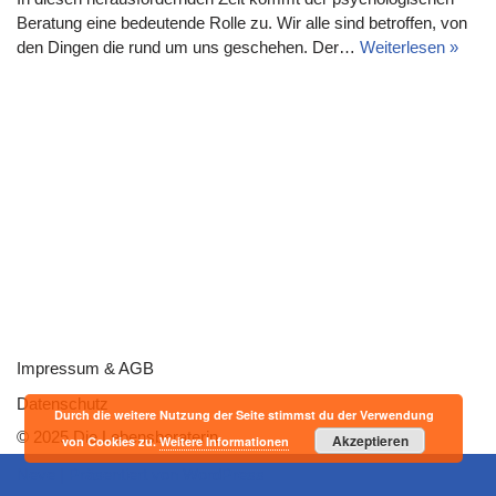
Beratung eine bedeutende Rolle zu. Wir alle sind betroffen, von
den Dingen die rund um uns geschehen. Der…
Weiterlesen »
Impressum & AGB
Datenschutz
Durch die weitere Nutzung der Seite stimmst du der Verwendung
© 2025 Die Lebensberaterin
Akzeptieren
von Cookies zu.
Weitere Informationen
Neve
| Präsentiert von
WordPress