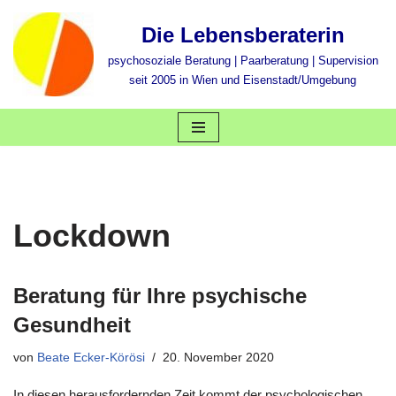
Die Lebensberaterin
Zum
psychosoziale Beratung | Paarberatung | Supervision
Inhalt
seit 2005 in Wien und Eisenstadt/Umgebung
springen
Lockdown
Beratung für Ihre psychische
Gesundheit
von
Beate Ecker-Körösi
20. November 2020
In diesen herausfordernden Zeit kommt der psychologischen